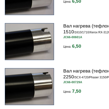
6,50
Цена:
Вал нагрева (тефло
1510
/1610/1710/Xerox RX-312
JC66-00601A
6,50
Цена:
Вал нагрева (тефло
2250
/SCX-4720/Phaser 3150/Р
JC66-00729A
7,50
Цена: