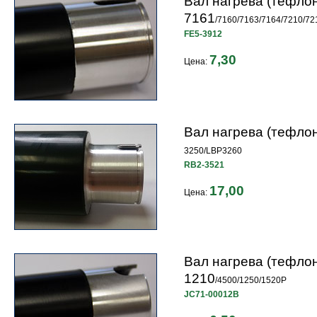
Вал нагрева (тефло
7161
/7160/7163/7164/7210/72
FE5-3912
7,30
Цена:
Вал нагрева (тефло
3250/LBP3260
RB2-3521
17,00
Цена:
Вал нагрева (тефло
1210
/4500/1250/1520Р
JC71-00012B